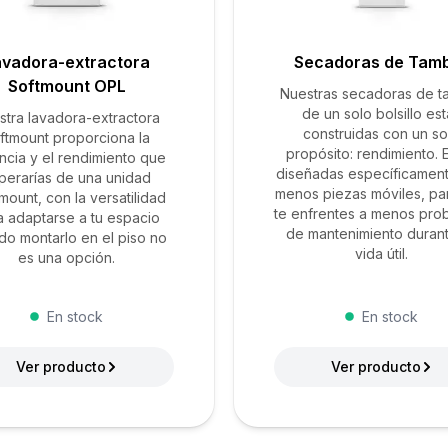
avadora-extractora
Secadoras de Tam
Softmount OPL
Nuestras secadoras de t
de un solo bolsillo es
stra lavadora-extractora
construidas con un so
ftmount proporciona la
propósito: rendimiento. 
ncia y el rendimiento que
diseñadas específicamen
perarías de una unidad
menos piezas móviles, pa
mount, con la versatilidad
te enfrentes a menos pro
a adaptarse a tu espacio
de mantenimiento duran
do montarlo en el piso no
vida útil.
es una opción.
En stock
En stock
Ver producto
Ver producto