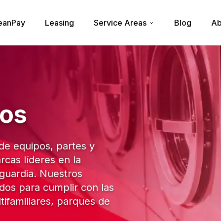
eanPay
Leasing
Service Areas
Blog
Ab
tos
e equipos, partes y
cas líderes en la
nguardia. Nuestros
dos para cumplir con las
ifamiliares, parques de