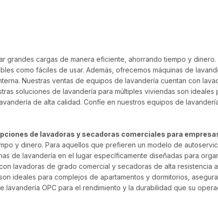
ar grandes cargas de manera eficiente, ahorrando tiempo y dinero.
bles como fáciles de usar. Además, ofrecemos máquinas de lavande
terna. Nuestras ventas de equipos de lavandería cuentan con lavad
stras soluciones de lavandería para múltiples viviendas son ideale
vandería de alta calidad. Confíe en nuestros equipos de lavanderí
 opciones de lavadoras y secadoras comerciales para empresa
empo y dinero. Para aquellos que prefieren un modelo de autoservi
nas de lavandería en el lugar específicamente diseñadas para org
con lavadoras de grado comercial y secadoras de alta resistencia a
s son ideales para complejos de apartamentos y dormitorios, asegu
de lavandería OPC para el rendimiento y la durabilidad que su opera