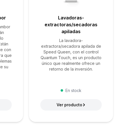
bor
Lavadoras-
extractoras/secadoras
ambor
apiladas
tán
lo
La lavadora-
Están
extractora/secadora apilada de
te con
Speed Queen, con el control
ra que
Quantum Touch, es un producto
blemas
único que realmente ofrece un
te su
retorno de la inversión.
En stock
Ver producto