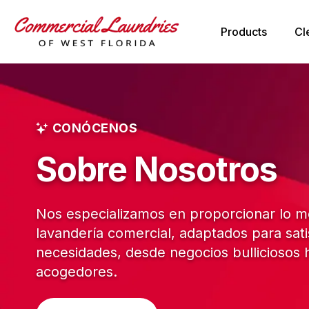
Products
Cl
CONÓCENOS
Sobre Nosotros
Nos especializamos en proporcionar lo me
lavandería comercial, adaptados para sat
necesidades, desde negocios bulliciosos
acogedores.